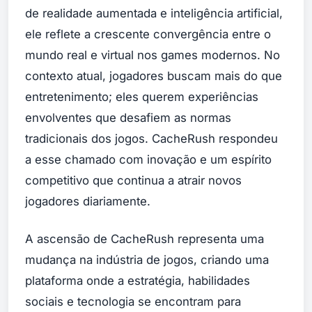
de realidade aumentada e inteligência artificial,
ele reflete a crescente convergência entre o
mundo real e virtual nos games modernos. No
contexto atual, jogadores buscam mais do que
entretenimento; eles querem experiências
envolventes que desafiem as normas
tradicionais dos jogos. CacheRush respondeu
a esse chamado com inovação e um espírito
competitivo que continua a atrair novos
jogadores diariamente.
A ascensão de CacheRush representa uma
mudança na indústria de jogos, criando uma
plataforma onde a estratégia, habilidades
sociais e tecnologia se encontram para