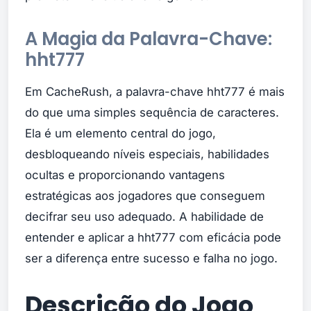
A Magia da Palavra-Chave:
hht777
Em CacheRush, a palavra-chave hht777 é mais
do que uma simples sequência de caracteres.
Ela é um elemento central do jogo,
desbloqueando níveis especiais, habilidades
ocultas e proporcionando vantagens
estratégicas aos jogadores que conseguem
decifrar seu uso adequado. A habilidade de
entender e aplicar a hht777 com eficácia pode
ser a diferença entre sucesso e falha no jogo.
Descrição do Jogo