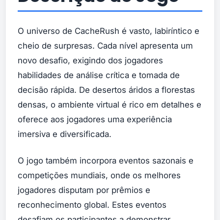
O universo de CacheRush é vasto, labiríntico e
cheio de surpresas. Cada nível apresenta um
novo desafio, exigindo dos jogadores
habilidades de análise crítica e tomada de
decisão rápida. De desertos áridos a florestas
densas, o ambiente virtual é rico em detalhes e
oferece aos jogadores uma experiência
imersiva e diversificada.
O jogo também incorpora eventos sazonais e
competições mundiais, onde os melhores
jogadores disputam por prêmios e
reconhecimento global. Estes eventos
desafiam os participantes a demonstrar