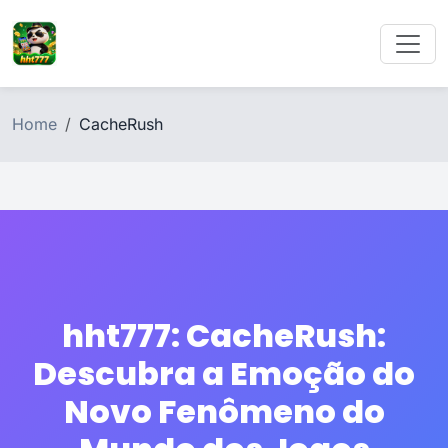
Home
CacheRush
hht777: CacheRush:
Descubra a Emoção do
Novo Fenômeno do