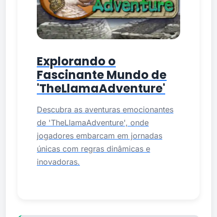
Explorando o
Fascinante Mundo de
'TheLlamaAdventure'
Descubra as aventuras emocionantes
de 'TheLlamaAdventure', onde
jogadores embarcam em jornadas
únicas com regras dinâmicas e
inovadoras.