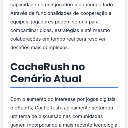
capacidade de unir jogadores do mundo todo.
Através de funcionalidades de cooperação e
equipes, jogadores podem se unir para
compartilhar dicas, estratégias e até mesmo
colaborações em tempo real para resolver
desafios mais complexos.
CacheRush no
Cenário Atual
Com o aumento do interesse por jogos digitais
e eSports, CacheRush rapidamente se tornou
um tema de discussão nas comunidades
gamer. Incorporando a mais recente tecnologia