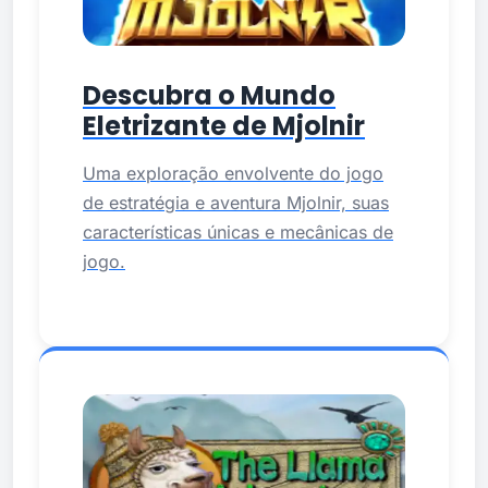
Descubra o Mundo
Eletrizante de Mjolnir
Uma exploração envolvente do jogo
de estratégia e aventura Mjolnir, suas
características únicas e mecânicas de
jogo.