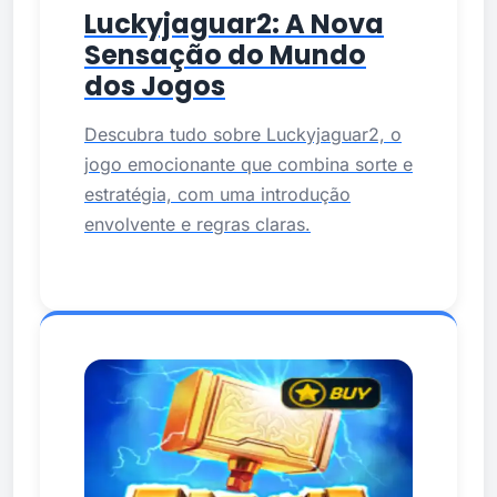
Luckyjaguar2: A Nova
Sensação do Mundo
dos Jogos
Descubra tudo sobre Luckyjaguar2, o
jogo emocionante que combina sorte e
estratégia, com uma introdução
envolvente e regras claras.