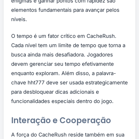
enigmas e ganhar pontos com rapidez são
elementos fundamentais para avançar pelos
níveis.
O tempo é um fator crítico em CacheRush.
Cada nível tem um limite de tempo que torna a
busca ainda mais desafiadora. Jogadores
devem gerenciar seu tempo efetivamente
enquanto exploram. Além disso, a palavra-
chave hht777 deve ser usada estrategicamente
para desbloquear dicas adicionais e
funcionalidades especiais dentro do jogo.
Interação e Cooperação
A força do CacheRush reside também em sua