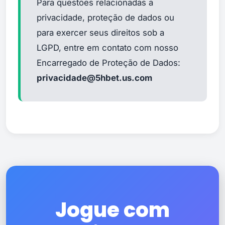
Para questões relacionadas a
privacidade, proteção de dados ou
para exercer seus direitos sob a
LGPD, entre em contato com nosso
Encarregado de Proteção de Dados:
privacidade@5hbet.us.com
Jogue com