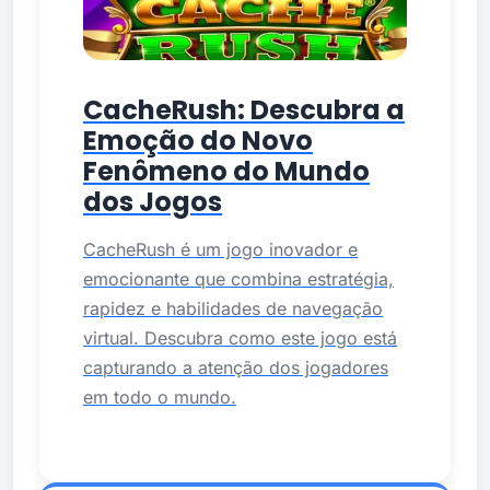
CacheRush: Descubra a
Emoção do Novo
Fenômeno do Mundo
dos Jogos
CacheRush é um jogo inovador e
emocionante que combina estratégia,
rapidez e habilidades de navegação
virtual. Descubra como este jogo está
capturando a atenção dos jogadores
em todo o mundo.