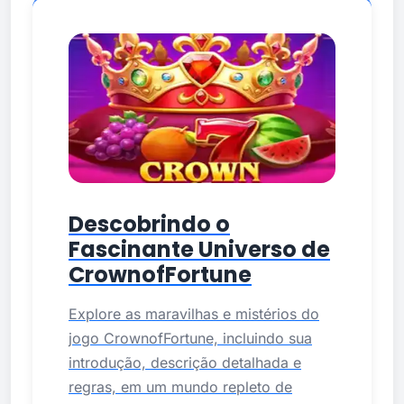
Descobrindo o
Fascinante Universo de
CrownofFortune
Explore as maravilhas e mistérios do
jogo CrownofFortune, incluindo sua
introdução, descrição detalhada e
regras, em um mundo repleto de