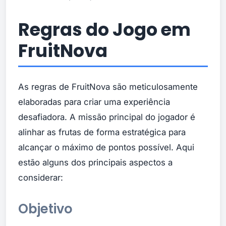
Regras do Jogo em
FruitNova
As regras de FruitNova são meticulosamente
elaboradas para criar uma experiência
desafiadora. A missão principal do jogador é
alinhar as frutas de forma estratégica para
alcançar o máximo de pontos possível. Aqui
estão alguns dos principais aspectos a
considerar:
Objetivo