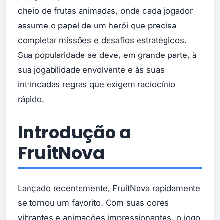
cheio de frutas animadas, onde cada jogador
assume o papel de um herói que precisa
completar missões e desafios estratégicos.
Sua popularidade se deve, em grande parte, à
sua jogabilidade envolvente e às suas
intrincadas regras que exigem raciocínio
rápido.
Introdução a
FruitNova
Lançado recentemente, FruitNova rapidamente
se tornou um favorito. Com suas cores
vibrantes e animações impressionantes, o jogo