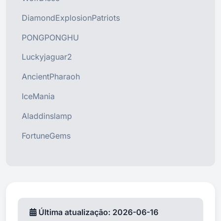
DiamondExplosionPatriots
PONGPONGHU
Luckyjaguar2
AncientPharaoh
IceMania
Aladdinslamp
FortuneGems
Última atualização: 2026-06-16