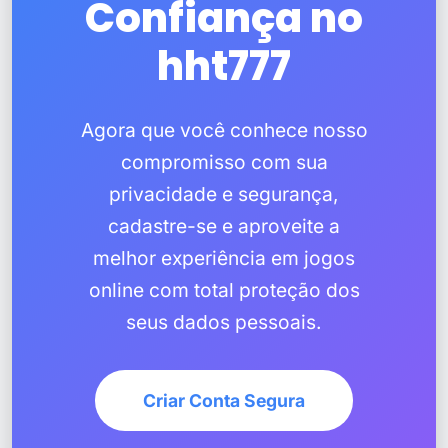
Confiança no
hht777
Agora que você conhece nosso
compromisso com sua
privacidade e segurança,
cadastre-se e aproveite a
melhor experiência em jogos
online com total proteção dos
seus dados pessoais.
Criar Conta Segura