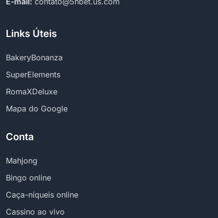
E-mail:
contato@5hbet.us.com
Links Úteis
BakeryBonanza
SuperElements
RomaXDeluxe
Mapa do Google
Conta
Mahjong
Bingo online
Caça-níqueis online
Cassino ao vivo