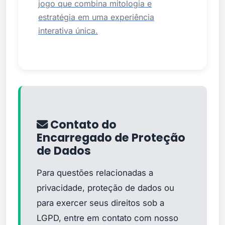
jogo que combina mitologia e
estratégia em uma experiência
interativa única.
Contato do
Encarregado de Proteção
de Dados
Para questões relacionadas a
privacidade, proteção de dados ou
para exercer seus direitos sob a
LGPD, entre em contato com nosso