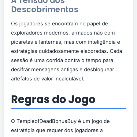
A Tensão dos
Descobrimentos
Os jogadores se encontram no papel de
exploradores modernos, armados não com
picaretas e lanternas, mas com inteligência e
estratégias cuidadosamente elaboradas. Cada
sessão é uma corrida contra o tempo para
decifrar mensagens antigas e desbloquear
artefatos de valor incalculável.
Regras do Jogo
O TempleofDeadBonusBuy é um jogo de
estratégia que requer dos jogadores a