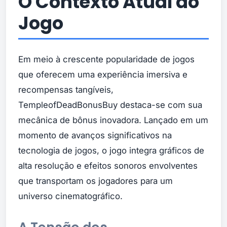
O Contexto Atual do
Jogo
Em meio à crescente popularidade de jogos
que oferecem uma experiência imersiva e
recompensas tangíveis,
TempleofDeadBonusBuy destaca-se com sua
mecânica de bônus inovadora. Lançado em um
momento de avanços significativos na
tecnologia de jogos, o jogo integra gráficos de
alta resolução e efeitos sonoros envolventes
que transportam os jogadores para um
universo cinematográfico.