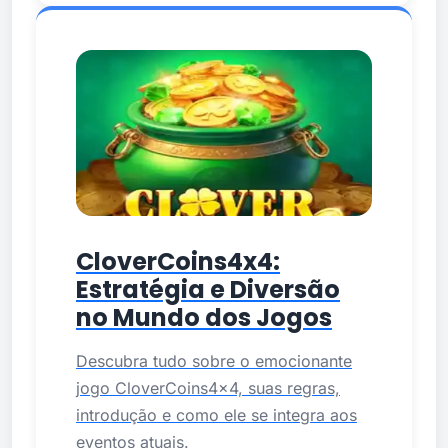
CloverCoins4x4:
Estratégia e Diversão
no Mundo dos Jogos
Descubra tudo sobre o emocionante
jogo CloverCoins4x4, suas regras,
introdução e como ele se integra aos
eventos atuais.