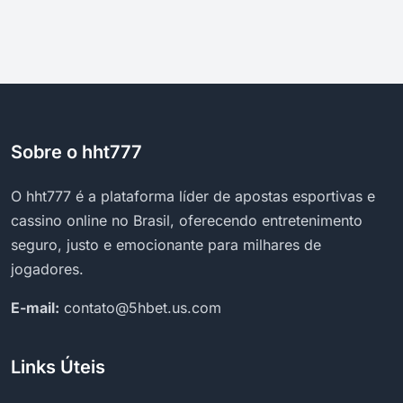
Sobre o hht777
O hht777 é a plataforma líder de apostas esportivas e
cassino online no Brasil, oferecendo entretenimento
seguro, justo e emocionante para milhares de
jogadores.
E-mail:
contato@5hbet.us.com
Links Úteis