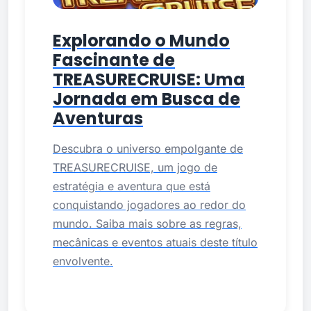
Explorando o Mundo
Fascinante de
TREASURECRUISE: Uma
Jornada em Busca de
Aventuras
Descubra o universo empolgante de
TREASURECRUISE, um jogo de
estratégia e aventura que está
conquistando jogadores ao redor do
mundo. Saiba mais sobre as regras,
mecânicas e eventos atuais deste título
envolvente.