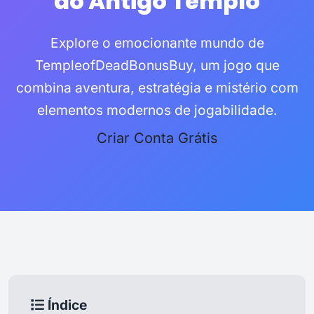
do Antigo Templo
Explore o emocionante mundo de
TempleofDeadBonusBuy, um jogo que
combina aventura, estratégia e mistério com
elementos modernos de jogabilidade.
Criar Conta Grátis
Índice