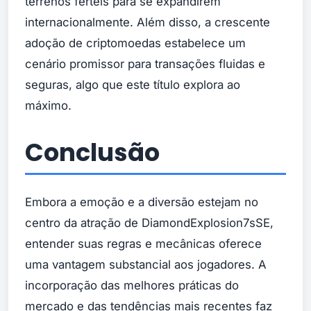
terrenos férteis para se expandirem
internacionalmente. Além disso, a crescente
adoção de criptomoedas estabelece um
cenário promissor para transações fluidas e
seguras, algo que este título explora ao
máximo.
Conclusão
Embora a emoção e a diversão estejam no
centro da atração de DiamondExplosion7sSE,
entender suas regras e mecânicas oferece
uma vantagem substancial aos jogadores. A
incorporação das melhores práticas do
mercado e das tendências mais recentes faz