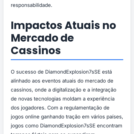
responsabilidade.
Impactos Atuais no
Mercado de
Cassinos
O sucesso de DiamondExplosion7sSE está
alinhado aos eventos atuais do mercado de
cassinos, onde a digitalização e a integração
de novas tecnologias moldam a experiência
dos jogadores. Com a regulamentação de
jogos online ganhando tração em vários países,
jogos como DiamondExplosion7sSE encontram