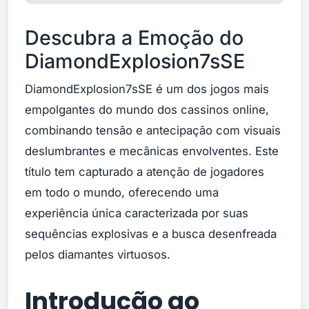
Descubra a Emoção do
DiamondExplosion7sSE
DiamondExplosion7sSE é um dos jogos mais
empolgantes do mundo dos cassinos online,
combinando tensão e antecipação com visuais
deslumbrantes e mecânicas envolventes. Este
título tem capturado a atenção de jogadores
em todo o mundo, oferecendo uma
experiência única caracterizada por suas
sequências explosivas e a busca desenfreada
pelos diamantes virtuosos.
Introdução ao