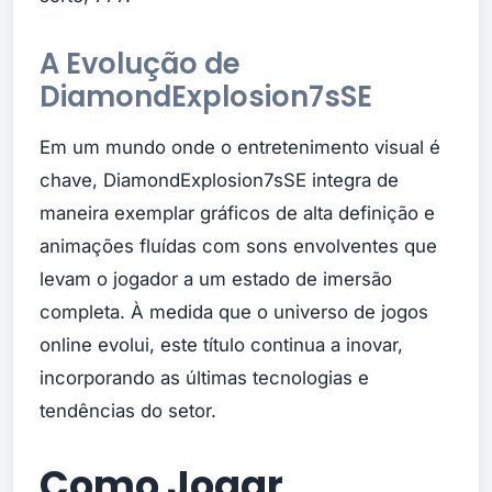
A Evolução de
DiamondExplosion7sSE
Em um mundo onde o entretenimento visual é
chave, DiamondExplosion7sSE integra de
maneira exemplar gráficos de alta definição e
animações fluídas com sons envolventes que
levam o jogador a um estado de imersão
completa. À medida que o universo de jogos
online evolui, este título continua a inovar,
incorporando as últimas tecnologias e
tendências do setor.
Como Jogar