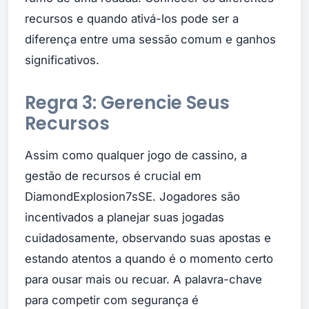
recursos e quando ativá-los pode ser a
diferença entre uma sessão comum e ganhos
significativos.
Regra 3: Gerencie Seus
Recursos
Assim como qualquer jogo de cassino, a
gestão de recursos é crucial em
DiamondExplosion7sSE. Jogadores são
incentivados a planejar suas jogadas
cuidadosamente, observando suas apostas e
estando atentos a quando é o momento certo
para ousar mais ou recuar. A palavra-chave
para competir com segurança é