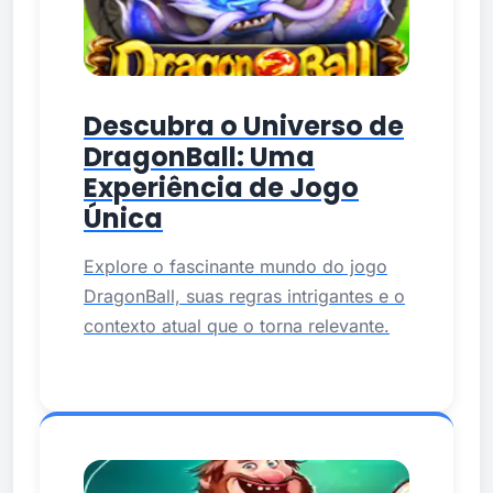
Descubra o Universo de
DragonBall: Uma
Experiência de Jogo
Única
Explore o fascinante mundo do jogo
DragonBall, suas regras intrigantes e o
contexto atual que o torna relevante.