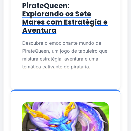
PirateQueen:
Explorando os Sete
Mares com Estratégia e
Aventura
Descubra o emocionante mundo de
PirateQueen, um jogo de tabuleiro que
mistura estratégia, aventura e uma
temática cativante de pirataria.