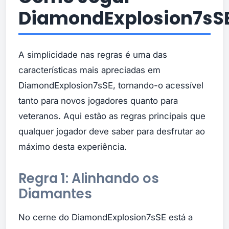
DiamondExplosion7sS
A simplicidade nas regras é uma das
características mais apreciadas em
DiamondExplosion7sSE, tornando-o acessível
tanto para novos jogadores quanto para
veteranos. Aqui estão as regras principais que
qualquer jogador deve saber para desfrutar ao
máximo desta experiência.
Regra 1: Alinhando os
Diamantes
No cerne do DiamondExplosion7sSE está a