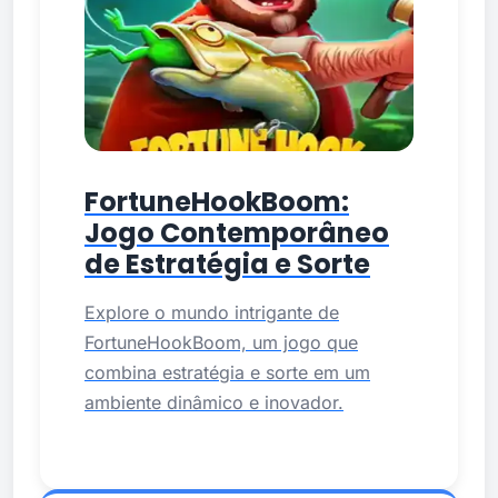
FortuneHookBoom:
Jogo Contemporâneo
de Estratégia e Sorte
Explore o mundo intrigante de
FortuneHookBoom, um jogo que
combina estratégia e sorte em um
ambiente dinâmico e inovador.