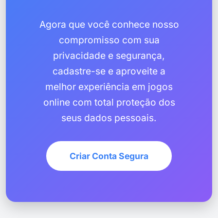
Agora que você conhece nosso
compromisso com sua
privacidade e segurança,
cadastre-se e aproveite a
melhor experiência em jogos
online com total proteção dos
seus dados pessoais.
Criar Conta Segura