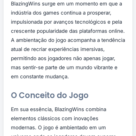
BlazingWins surge em um momento em que a
indústria dos games continua a prosperar,
impulsionada por avanços tecnológicos e pela
crescente popularidade das plataformas online.
A ambientação do jogo acompanha a tendência
atual de recriar experiências imersivas,
permitindo aos jogadores não apenas jogar,
mas sentir-se parte de um mundo vibrante e
em constante mudança.
O Conceito do Jogo
Em sua essência, BlazingWins combina
elementos clássicos com inovações
modernas. O jogo é ambientado em um