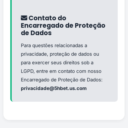
Contato do
Encarregado de Proteção
de Dados
Para questões relacionadas a
privacidade, proteção de dados ou
para exercer seus direitos sob a
LGPD, entre em contato com nosso
Encarregado de Proteção de Dados:
privacidade@5hbet.us.com