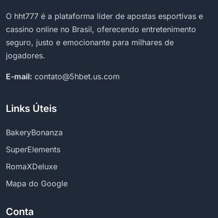
O hht777 é a plataforma líder de apostas esportivas e
cassino online no Brasil, oferecendo entretenimento
seguro, justo e emocionante para milhares de
jogadores.
E-mail:
contato@5hbet.us.com
Links Úteis
BakeryBonanza
SuperElements
RomaXDeluxe
Mapa do Google
Conta