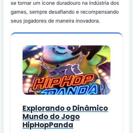
se tornar um ícone duradouro na indústria dos
games, sempre desafiando e recompensando
seus jogadores de maneira inovadora.
Explorando o Dinâmico
Mundo do Jogo
HipHopPanda