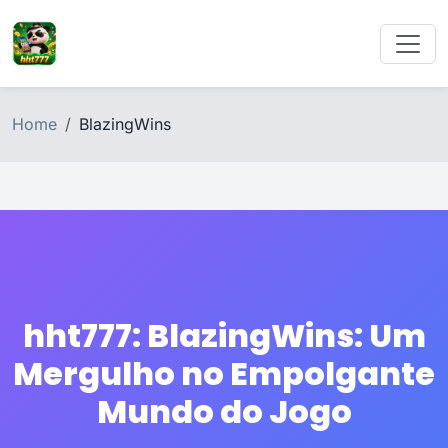
Home
BlazingWins
hht777: BlazingWins: Um
Mergulho no Empolgante
Mundo do Jogo