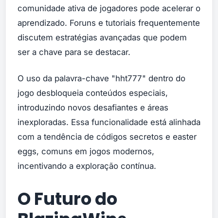
comunidade ativa de jogadores pode acelerar o
aprendizado. Foruns e tutoriais frequentemente
discutem estratégias avançadas que podem
ser a chave para se destacar.
O uso da palavra-chave "hht777" dentro do
jogo desbloqueia conteúdos especiais,
introduzindo novos desafiantes e áreas
inexploradas. Essa funcionalidade está alinhada
com a tendência de códigos secretos e easter
eggs, comuns em jogos modernos,
incentivando a exploração contínua.
O Futuro do