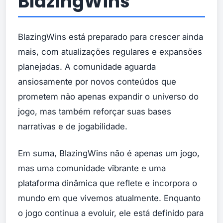
BlazingWins
BlazingWins está preparado para crescer ainda
mais, com atualizações regulares e expansões
planejadas. A comunidade aguarda
ansiosamente por novos conteúdos que
prometem não apenas expandir o universo do
jogo, mas também reforçar suas bases
narrativas e de jogabilidade.
Em suma, BlazingWins não é apenas um jogo,
mas uma comunidade vibrante e uma
plataforma dinâmica que reflete e incorpora o
mundo em que vivemos atualmente. Enquanto
o jogo continua a evoluir, ele está definido para